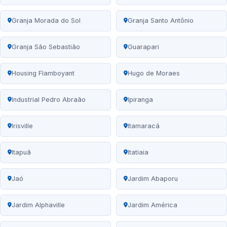
Granja Morada do Sol
Granja Santo Antônio
Granja São Sebastião
Guarapari
Housing Flamboyant
Hugo de Moraes
Industrial Pedro Abraão
Ipiranga
Irisville
Itamaracá
Itapuã
Itatiaia
Jaó
Jardim Abaporu
Jardim Alphaville
Jardim América