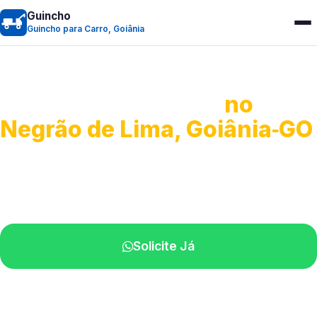
Guincho
Guincho para Carro, Goiânia
Guincho para Carro
no
Negrão de Lima, Goiânia‑GO
Serviço ágil de transporte automotivo.
Equipe especializada perto de você.
Solicite Já