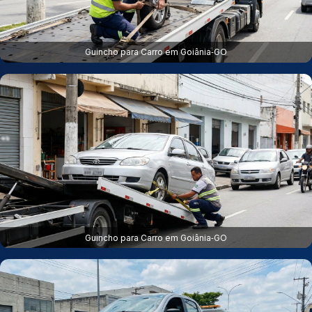
Guincho para Carro em Goiânia‑GO
Guincho para Carro em Goiânia‑GO