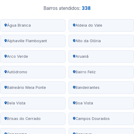
Bairros atendidos:
338
Água Branca
Aldeia do Vale
Alphaville Flamboyant
Alto da Glória
Arco Verde
Aruanã
Autódromo
Bairro Feliz
Balneário Meia Ponte
Bandeirantes
Bela Vista
Boa Vista
Brisas do Cerrado
Campos Dourados