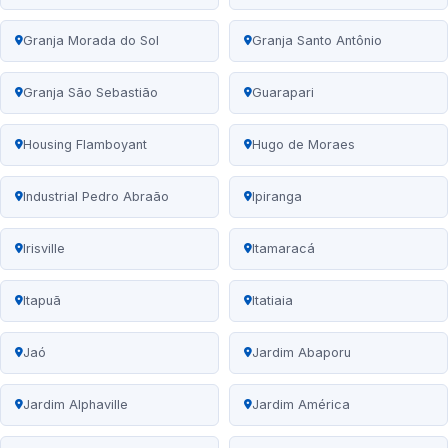
Granja Morada do Sol
Granja Santo Antônio
Granja São Sebastião
Guarapari
Housing Flamboyant
Hugo de Moraes
Industrial Pedro Abraão
Ipiranga
Irisville
Itamaracá
Itapuã
Itatiaia
Jaó
Jardim Abaporu
Jardim Alphaville
Jardim América