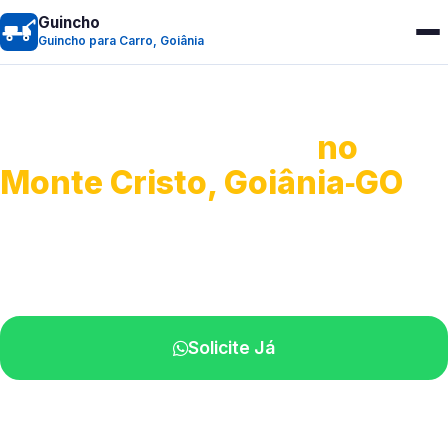
Guincho
Guincho para Carro, Goiânia
Guincho para Carro
no
Monte Cristo, Goiânia‑GO
Serviço ágil de transporte automotivo.
Equipe especializada perto de você.
Solicite Já