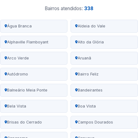
Bairros atendidos:
338
Água Branca
Aldeia do Vale
Alphaville Flamboyant
Alto da Glória
Arco Verde
Aruanã
Autódromo
Bairro Feliz
Balneário Meia Ponte
Bandeirantes
Bela Vista
Boa Vista
Brisas do Cerrado
Campos Dourados