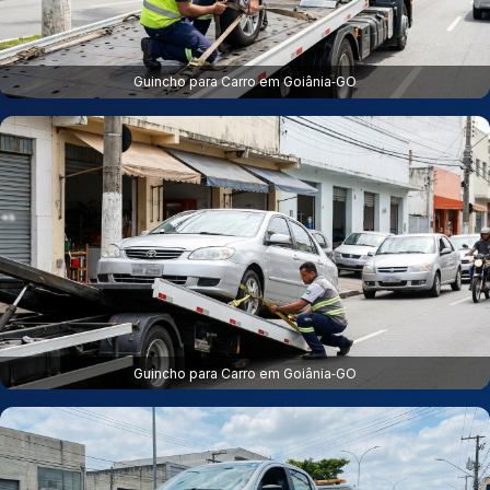
Guincho para Carro em Goiânia‑GO
Guincho para Carro em Goiânia‑GO