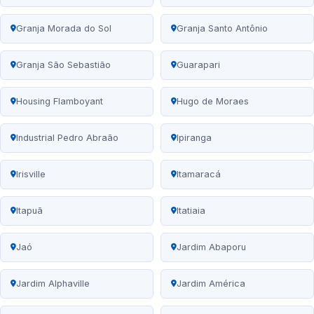
Granja Morada do Sol
Granja Santo Antônio
Granja São Sebastião
Guarapari
Housing Flamboyant
Hugo de Moraes
Industrial Pedro Abraão
Ipiranga
Irisville
Itamaracá
Itapuã
Itatiaia
Jaó
Jardim Abaporu
Jardim Alphaville
Jardim América