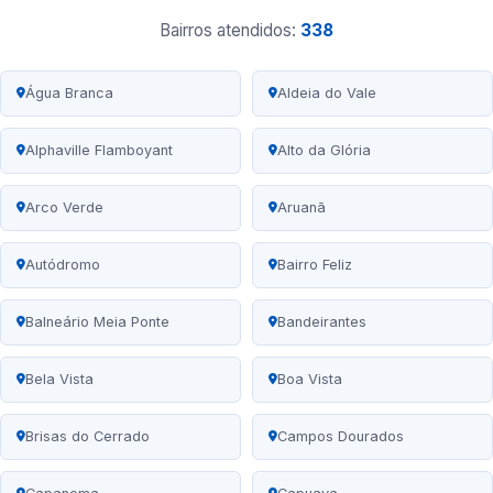
Bairros atendidos:
338
Água Branca
Aldeia do Vale
Alphaville Flamboyant
Alto da Glória
Arco Verde
Aruanã
Autódromo
Bairro Feliz
Balneário Meia Ponte
Bandeirantes
Bela Vista
Boa Vista
Brisas do Cerrado
Campos Dourados