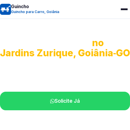
Guincho
Guincho para Carro, Goiânia
Guincho para Carro
no
Jardins Zurique, Goiânia‑GO
Serviço ágil de transporte automotivo.
Equipe especializada perto de você.
Solicite Já